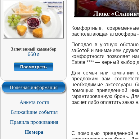
Запеченный
Люкс «Славия
камамбер,
сервируется свежим
Комфортные, современные
виноградом,
располагающая атмосфера – 
брусничным
Попадая в уютную обстано
вареньем и тостами
Запеченный камамбер
заботой и вниманием дружел
660
660
комфортности позволяет на
Estate **** — верный выбор
Посмотреть
ПОСМОТРЕТЬ
Для семьи или компании с
предложим вам соответст
необходимые аксессуары б
Полезная информация
помощью приведенной ниж
гарантированную бронь. Дл
Анкета гостя
расчет либо оплатить заказ н
Ближайшие события
Правила проживания
Номера
С помощью приведенной н