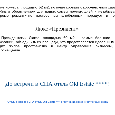
ие номера площадью 52 м2, включая кровать с королевскими хар
тойным обрамлением для ваших самых нежных дней и незабывае
кроме романтично настроенных влюбленных, порадует и го
Люкс «Президент»
х Президентских Люкса, площадью 60 м2 – самые большие н
желании, объединить их площади, что представляется идеальны
щих жилое пространство в центр управления бизнесом, 
 оснащение...
До встречи в СПА отель Old Estate ****!
Отель в Пскове |
СПА отель Old Estate ****
|
гостиница Псков
|
гостиницы Пскова