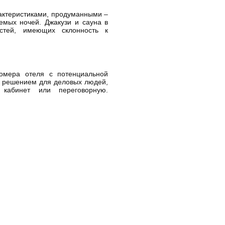
актеристиками, продуманными –
мых ночей. Джакузи и сауна в
стей, имеющих склонность к
омера отеля с потенциальной
м решением для деловых людей,
кабинет или переговорную.