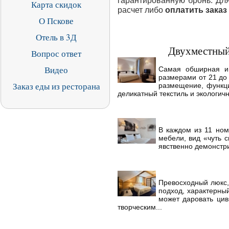
гарантированную бронь. Дл
Карта скидок
расчет либо
оплатить заказ 
О Пскове
Отель в 3Д
Двухместный 
Вопрос ответ
Видео
Самая обширная и
размерами от 21 до 
Заказ еды из ресторана
размещение, функци
деликатный текстиль и экологич
В каждом из 11 ном
мебели, вид «чуть 
явственно демонстри
Превосходный люкс,
подход, характерный
может даровать цив
творческим...