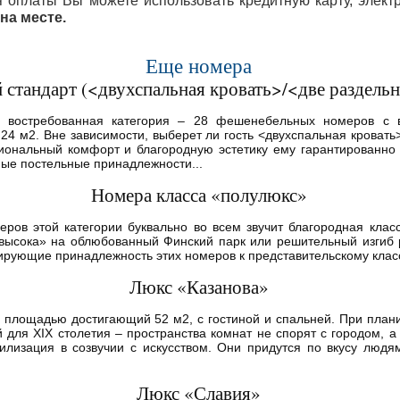
я оплаты Вы можете использовать кредитную карту, элект
на месте.
Еще номера
стандарт (<двухспальная кровать>/<две раздельн
 востребованная категория – 28 фешенебельных номеров с 
24 м2. Вне зависимости, выберет ли гость <двухспальная кровать
ональный комфорт и благородную эстетику ему гарантированно 
ные постельные принадлежности...
Номера класса «полулюкс»
еров этой категории буквально во всем звучит благородная клас
свысока» на облюбованный Финский парк или решительный изгиб 
рующие принадлежность этих номеров к представительскому классу.
Люкс «Казанова»
 площадью достигающий 52 м2, с гостиной и спальней. При план
 для XIX столетия – пространства комнат не спорят с городом, а
илизация в созвучии с искусством. Они придутся по вкусу люд
Люкс «Славия»