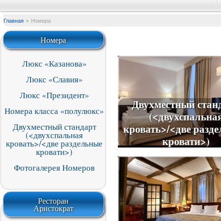
Главная
Номера
Номера
Люкс «Казанова»
Двухместный стан
Люкс «Славия»
(<двухспальная кроват
раздельные кроват
Люкс «Президент»
Двухместный стан
от
10800
Номера класса «полулюкс»
(<двухспальна
Двухместный стандарт
кровать>/<две разд
(<двухспальная
кровати>)
кровать>/<две раздельные
кровати>)
Фотогалерея Номеров
Люкс «Славия»
от
17100
Ресторан
Аристократ