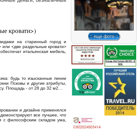
ронные деньги, безналичный
ые кровати>)
:: еще фото ::
видами на старинный город и
> или <две раздельные кровати>
обеспечат итальянская мебель,
сика: будь то изысканные линии
реки Псковы и другие атрибуты,
 Площадь - от 28 до 32 м2....
ировании и дизайне применялся
 демонстрируют все лучшее, что
ям с философским складом ума,