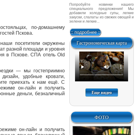
Попробуйте новинки нашего
специального предложения! Мы
добавили холодные супы, легкие
закуски, слалаты из свежих овощей и
зелени и легкие...
стояльцах, по-домашнему
:: подробнее ::
гостей Пскова.
Гастрономическая карта
наши посетители окружены
ат разной площади и уровня
я в Пскове. СПА отель Old
поездки — мы гостеприимно
дизайн, удобные кровати,
ите приехать к нам ещё. С
жиме он-лайн и получить
Еще видео
ронные деньги, безналичный
ФОТО
ежиме он-лайн и получить