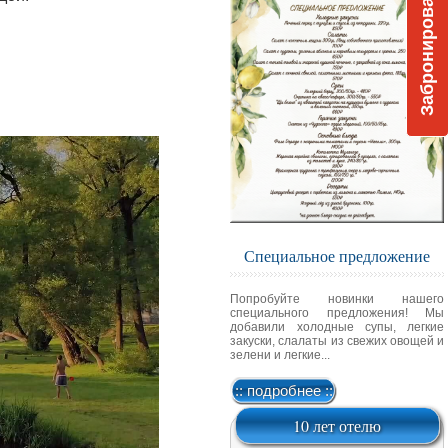
Забронировать
Специальное предложение
Попробуйте новинки нашего
специального предложения! Мы
добавили холодные супы, легкие
закуски, слалаты из свежих овощей и
зелени и легкие...
:: подробнее ::
10 лет отелю