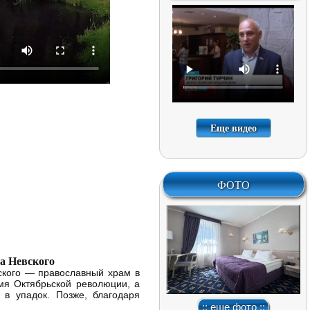
Еще видео
ФОТО
а Невского
ского — православный храм в
емя Октябрьской революции, а
в упадок. Позже, благодаря
:: еще фото ::