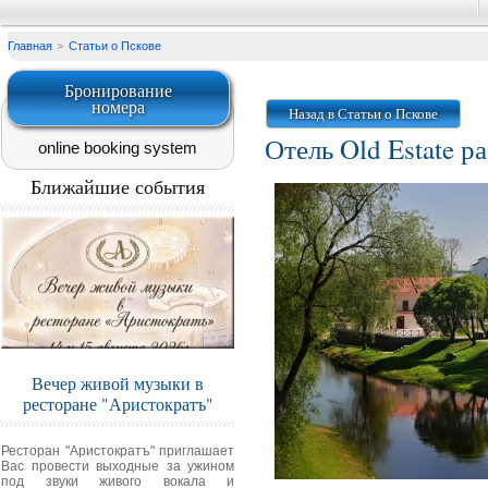
Главная
Статьи о Пскове
Бронирование
номера
Назад в Статьи о Пскове
Отель Old Estate 
online booking system
Ближайшие события
Вечер живой музыки в
ресторане "Аристократъ"
Ресторан "Аристократъ" приглашает
Вас провести выходные за ужином
под звуки живого вокала и