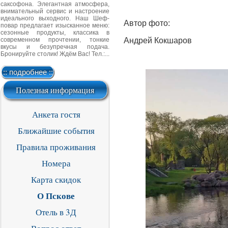
саксофона. Элегантная атмосфера,
внимательный сервис и настроение
идеального выходного. Наш Шеф-
Автор фото:
повар предлагает изысканное меню:
сезонные продукты, классика в
Андрей Кокшаров
современном прочтении, тонкие
вкусы и безупречная подача.
Бронируйте столик! Ждём Вас! Тел.:...
:: подробнее ::
Полезная информация
Анкета гостя
Ближайшие события
Правила проживания
Номера
Карта скидок
О Пскове
Отель в 3Д