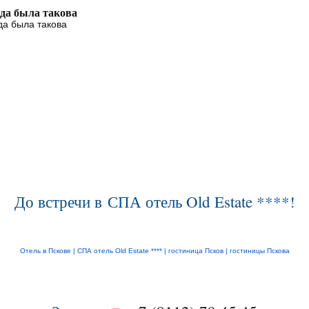
да была такова
да была такова
До встречи в СПА отель Old Estate ****!
Отель в Пскове |
СПА отель Old Estate ****
|
гостиница Псков
|
гостиницы Пскова