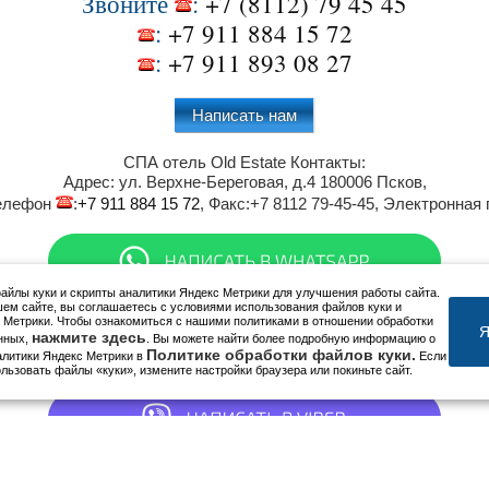
Звоните
:
+7 (8112) 79 45 45
:
+7 911 884 15 72
:
+7 911 893 08 27
Написать нам
СПА отель Old Estate
Контакты:
Адрес:
ул. Верхне-Береговая, д.4
180006
Псков
,
Телефон
:
+7 911 884 15 72
, Факс:
+7 8112 79-45-45
, Электронная
йлы куки и скрипты аналитики Яндекс Метрики для улучшения работы сайта.
ем сайте, вы соглашаетесь с условиями использования файлов куки и
 Метрики. Чтобы ознакомиться с нашими политиками в отношении обработки
Я
нажмите здесь
нных,
. Вы можете найти более подробную информацию о
Политике обработки файлов куки.
алитики Яндекс Метрики в
Если
ользовать файлы «куки», измените настройки браузера или покиньте сайт.
Мы в социальных сетях