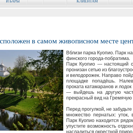
И БАРЫ
КЛИЕНТАМ
расположен в самом живописном месте цен
Вблизи парка Куопио. Парк н
финского города-побратима.
Парк Куопио — настоящий о
пронизан сетью из благоустр
и велодорожек. Направо пой
площадке попадёшь. Нале
проката катамаранов и лодо
— выйдешь на другую часть
прекрасный вид на Гремячую
Перед прогулкой, не забудьте
множество пернатых: уток, 
Парк Куопио находится рядом
упустите возможность отдох
насладиться окрестной приро