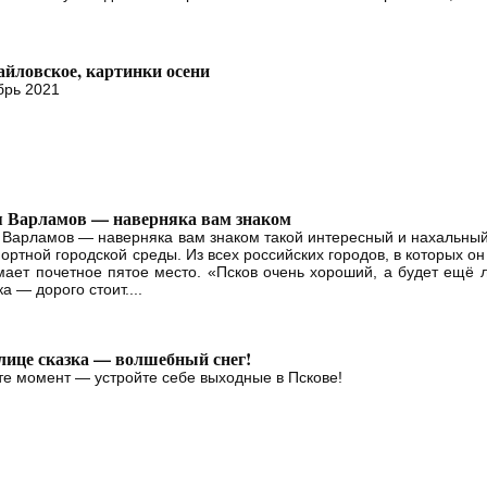
йловское, картинки осени
брь 2021
 Варламов — наверняка вам знаком
 Варламов — наверняка вам знаком такой интересный и нахальный
ортной городской среды. Из всех российских городов, в которых он
мает почетное пятое место. «Псков очень хороший, а будет ещё 
а — дорого стоит....
лице сказка — волшебный снег!
те момент — устройте себе выходные в Пскове!