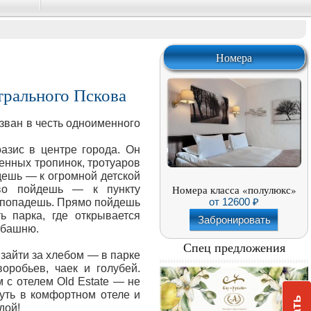
Номера
трального Пскова
азван в честь одноименного
азис в центре города. Он
оенных тропинок, тротуаров
дешь — к огромной детской
Номера класса «полулюкс»
во пойдешь — к пункту
от
12600
к попадешь. Прямо пойдешь
 парка, где открывается
Забронировать
 башню.
Спец предложения
 зайти за хлебом — в парке
воробьев, чаек и голубей.
 с отелем Old Estate — не
нуть в комфортном отеле и
дой!