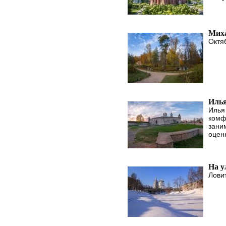
Миха
Октя
Илья
Илья
комф
зани
оценк
На у
Лови