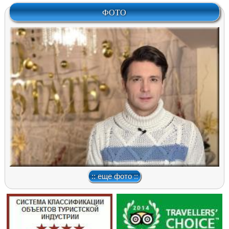
ФОТО
:: еще фото ::