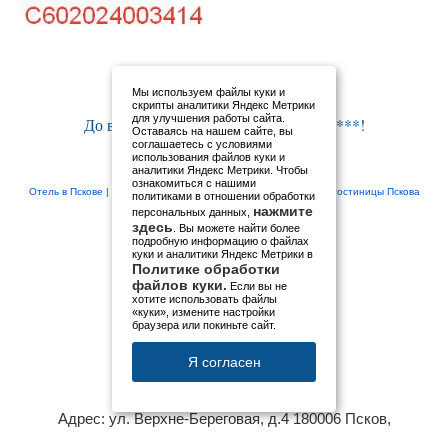
Мы используем файлы куки и
скрипты аналитики Яндекс Метрики
для улучшения работы сайта.
До встречи в СПА отель Old Estate ****!
Оставаясь на нашем сайте, вы
соглашаетесь с условиями
использования файлов куки и
аналитики Яндекс Метрики. Чтобы
ознакомиться с нашими
Отель в Пскове |
СПА отель Old Estate ****
|
гостиница Псков
|
гостиницы Пскова
политиками в отношении обработки
нажмите
персональных данных,
здесь
. Вы можете найти более
подробную информацию о файлах
куки и аналитики Яндекс Метрики в
Политике обработки
Звоните
:
+7 (8112) 79 45 45
файлов куки.
Если вы не
:
+7 911 884 15 72
хотите использовать файлы
:
+7 911 893 08 27
«куки», измените настройки
браузера или покиньте сайт.
Написать нам
Я согласен
СПА отель Old Estate
Контакты:
Адрес:
ул. Верхне-Береговая, д.4
180006
Псков
,
Телефон
:
+7 8112 79-45-45
, Телефон
:
+7 911 884 15 72
,