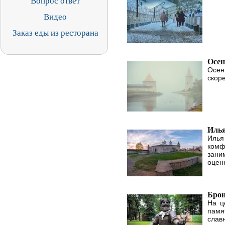
Вопрос ответ
Видео
Заказ еды из ресторана
Осен
Осен
скор
Илья
Илья
комф
зани
оценк
Бро
На ц
памя
слав