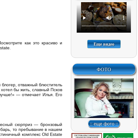
Посмотрите как это красиво и
Еще видео
tate.
ФОТО
 блогер, отважный блюститель
 хотел бы жить, славный Псков
лучше!» — отмечает Илья. Его
:: еще фото ::
ересный сюрприз — бронзовый
кобарь, то пребывание в нашем
стиничный комплекс Old Estate