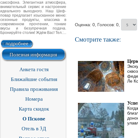
саксофона. Элегантная атмосфера,
внимательный сервис и настроение
идеального выходного. Наш Шеф-
повар предлагает изысканное меню:
сезонные продукты, классика в
современном прочтении, тонкие
Оценка: 0, Голосов: 0,
вкусы и безупречная подача.
Бронируйте столик! Ждём Вас! Тел.:...
Смотрите также:
:: подробнее ::
Полезная информация
Церк
Экск
Анкета гостя
скво
феде
Ближайшие события
Ле Ко
Правила проживания
Номера
Успе
Карта скидок
Когд
близ
О Пскове
доно
улав
Отель в 3Д