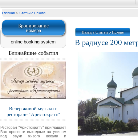
Главная
Статьи о Пскове
Бронирование
номера
Назад в Статьи о Пскове
В радиусе 200 метр
online booking system
Ближайшие события
Вечер живой музыки в
ресторане "Аристократъ"
Ресторан "Аристократъ" приглашает
Вас провести выходные за ужином
под звуки живого вокала и