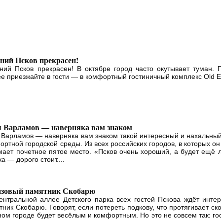
ний Псков прекрасен!
ний Псков прекрасен! В октябре город часто окутывает туман. 
ее приезжайте в гости — в комфортный гостиничный комплекс Old Es
 Варламов — наверняка вам знаком
 Варламов — наверняка вам знаком такой интересный и нахальный
ортной городской среды. Из всех российских городов, в которых он
мает почетное пятое место. «Псков очень хороший, а будет ещё 
а — дорого стоит....
нзовый памятник Скобарю
ентральной аллее Детского парка всех гостей Пскова ждёт инт
тник Скобарю. Говорят, если потереть подкову, что протягивает с
ном городе будет весёлым и комфортным. Но это не совсем так: го