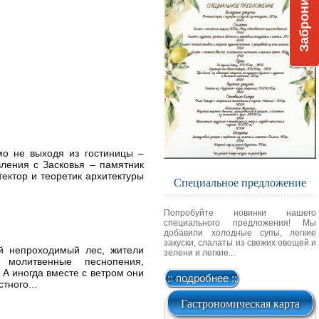
Забронировать
мо не выходя из гостиницы –
вления с Засковья – памятник
ектор и теоретик архитектуры
Специальное предложение
Попробуйте новинки нашего
специального предложения! Мы
добавили холодные супы, легкие
закуски, слалаты из свежих овощей и
ий непроходимый лес, жители
зелени и легкие...
 молитвенные песнопения,
 А иногда вместе с ветром они
:: подробнее ::
тного...
Гастрономическая карта