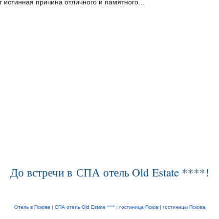
т истинная причина отличного и памятного...
До встречи в СПА отель Old Estate ****!
Отель в Пскове |
СПА отель Old Estate ****
|
гостиница Псков
|
гостиницы Пскова