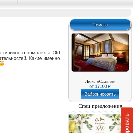
Номера
стиничного комплекса Old
ательностей. Какие именно
Люкс «Славия»
от
17100
Забронировать
Спец предложения