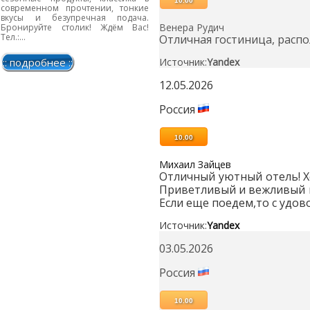
10.00
современном прочтении, тонкие
вкусы и безупречная подача.
Венера Рудич
Бронируйте столик! Ждём Вас!
Тел.:...
Отличная гостиница, расп
Источник:
Yandex
:: подробнее ::
12.05.2026
Россия
10.00
Михаил Зайцев
Отличный уютный отель! Х
Приветливый и вежливый п
Если еще поедем,то с удов
Источник:
Yandex
03.05.2026
Россия
10.00