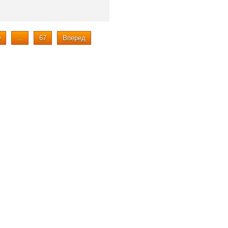
0
...
67
Вперед