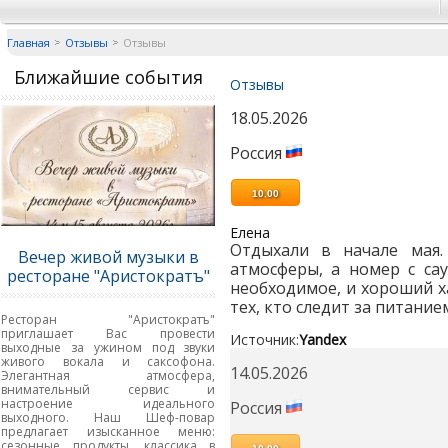
Главная
Отзывы
Отзывы
Ближайшие события
Отзывы
18.05.2026
Россия
10.00
Елена
Отдыхали в начале мая.
Вечер живой музыки в
атмосферы, а номер с са
ресторане "Аристократъ"
необходимое, и хороший х
тех, кто следит за питание
Ресторан "Аристократъ"
приглашает Вас провести
Источник:
Yandex
выходные за ужином под звуки
живого вокала и саксофона.
14.05.2026
Элегантная атмосфера,
внимательный сервис и
настроение идеального
Россия
выходного. Наш Шеф-повар
предлагает изысканное меню:
сезонные продукты, классика в