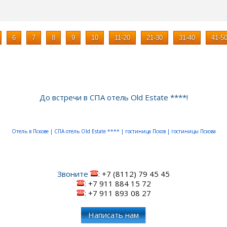
6
7
8
9
10
11-20
21-30
31-40
41-5
До встречи в СПА отель Old Estate ****!
Отель в Пскове |
СПА отель Old Estate ****
|
гостиница Псков
|
гостиницы Пскова
Звоните
:
+7 (8112) 79 45 45
:
+7 911 884 15 72
:
+7 911 893 08 27
Написать нам