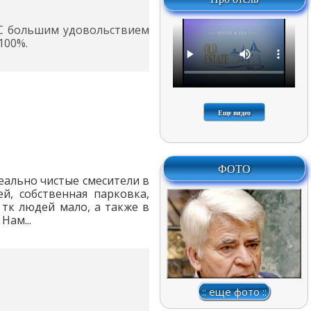
 С большим удовольствием
100%.
Еще видео
ФОТО
деально чистые смесители в
й, собственная парковка,
 тк людей мало, а также в
Нам...
:: еще фото ::