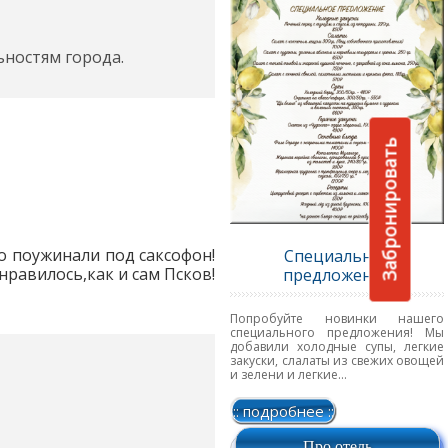
ьностям города.
Забронировать
о поужинали под саксофон!
Специальное
равилось,как и сам Псков!
предложение
Попробуйте новинки нашего
специального предложения! Мы
добавили холодные супы, легкие
закуски, слалаты из свежих овощей
и зелени и легкие...
:: подробнее ::
Про отель