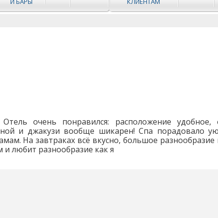
И БАРЫ
КЛИЕНТАМ
 Отель очень понравился: расположение удобное, 
уной и джакузи вообще шикарен! Спа порадовало ую
амам. На завтраках всё вкусно, большое разнообразие 
м и любит разнообразие как я