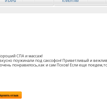
И БАРЫ
КЛИЕНТАМ
ороший СПА и массаж!
вкусно поужинали под саксофон! Приветливый и вежли
очень понравилось,как и сам Псков! Если еще поедем,т