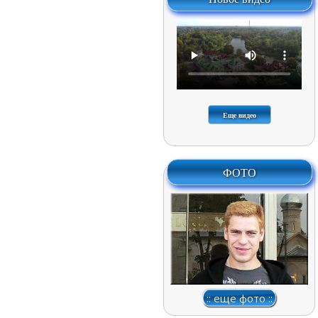
Еще видео
ФОТО
:: еще фото ::