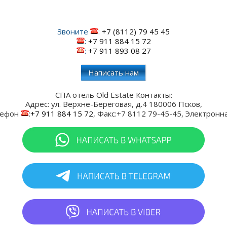
Звоните
:
+7 (8112) 79 45 45
:
+7 911 884 15 72
:
+7 911 893 08 27
Написать нам
СПА отель Old Estate
Контакты:
Адрес:
ул. Верхне-Береговая, д.4
180006
Псков
,
лефон
:
+7 911 884 15 72
, Факс:
+7 8112 79-45-45
, Электронн