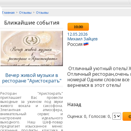
Главная
Отзывы
Отзывы
Ближайшие события
10.00
12.05.2026
Михаил Зайцев
Россия
Отличный уютный отель! Х
Отличный ресторан,очень 
Вечер живой музыки в
номера! Одним словом все 
ресторане "Аристократъ"
вернемся в этот отель!
Ресторан "Аристократъ"
приглашает Вас провести
выходные за ужином под звуки
Назад
живого вокала и саксофона.
Элегантная атмосфера,
внимательный сервис и
Оценка: 0, Голосов: 0,
настроение идеального
выходного. Наш Шеф-повар
предлагает изысканное меню:
сезонные продукты, классика в