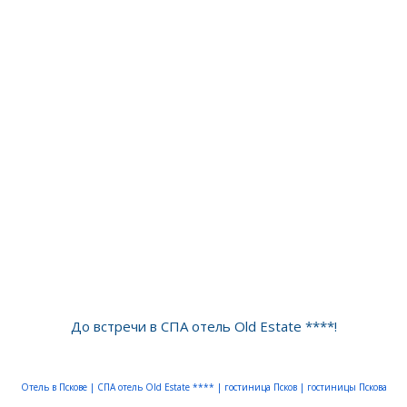
До встречи в СПА отель Old Estate ****!
Отель в Пскове |
СПА отель Old Estate ****
|
гостиница Псков
|
гостиницы Пскова