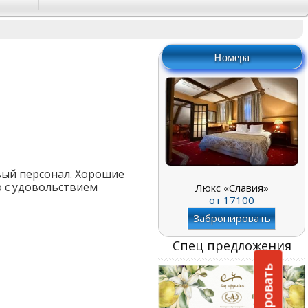
Номера
вый персонал. Хорошие
о с удовольствием
Люкс «Славия»
от
17100
Забронировать
Спец предложения