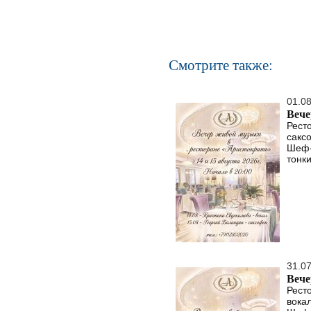
Смотрите также:
01.0
Вече
Рест
сакс
Шеф-
тонки
31.0
Вече
Рест
вока