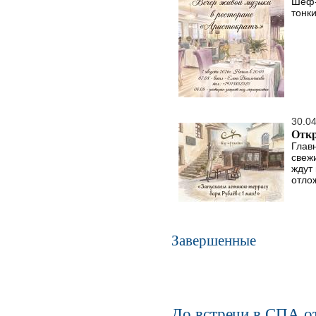
Шеф-
тонки
30.0
Откр
Глав
свеж
ждут 
отло
Завершенные
До встречи в СПА от