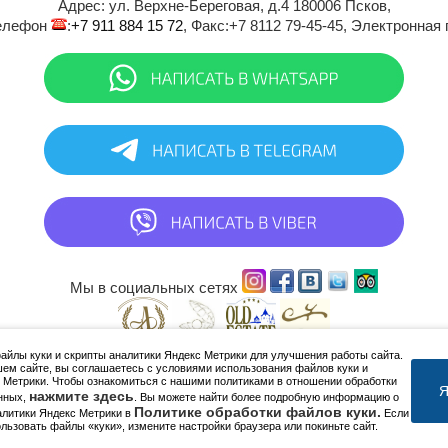
Адрес:
ул. Верхне-Береговая, д.4
180006
Псков
,
Телефон
:
+7 911 884 15 72
, Факс:
+7 8112 79-45-45
, Электронная
Мы в социальных сетях
йлы куки и скрипты аналитики Яндекс Метрики для улучшения работы сайта.
© 2005 - 2026 СПА отель Old Estate ****
ем сайте, вы соглашаетесь с условиями использования файлов куки и
 Метрики. Чтобы ознакомиться с нашими политиками в отношении обработки
Я
нажмите здесь
нных,
. Вы можете найти более подробную информацию о
Политике обработки файлов куки.
алитики Яндекс Метрики в
Если
ользовать файлы «куки», измените настройки браузера или покиньте сайт.