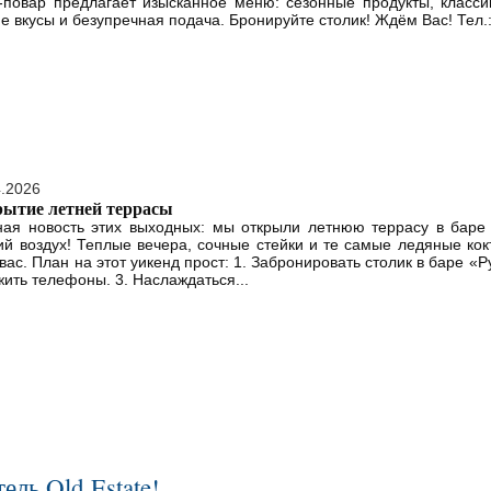
повар предлагает изысканное меню: сезонные продукты, класси
е вкусы и безупречная подача. Бронируйте столик! Ждём Вас! Тел.:.
4.2026
ытие летней террасы
ная новость этих выходных: мы открыли летнюю террасу в бар
ий воздух! Теплые вечера, сочные стейки и те самые ледяные ко
вас. План на этот уикенд прост: 1. Забронировать столик в баре «
жить телефоны. 3. Наслаждаться...
ель Old Estate!