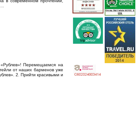
ка в современном прочтении,
..
е «Рублев»! Перемещаемся на
ктейли от наших барменов уже
Рублев». 2. Прийти красивыми и