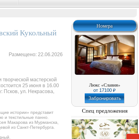
Номера
овский Кукольный
Размещено: 22.06.2026
 творческой мастерской
Люкс «Славия»
остоится 25 июня в 16.00
от
17100
: Псков, ул. Некрасова,
Забронировать
Спец предложения
щие истории» представит
ию и текстильные панно.
сея Макарова из Мурманска,
вой из Санкт-Петербурга.
дный.