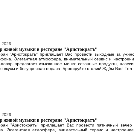
8.2026
р живой музыки в ресторане "Аристократъ"
оран "Аристократъ" приглашает Вас провести выходные за ужино
офона. Элегантная атмосфера, внимательный сервис и настроени
повар предлагает изысканное меню: сезонные продукты, класси
е вкусы и безупречная подача. Бронируйте столик! Ждём Вас! Тел.:.
7.2026
р живой музыки в ресторане "Аристократъ"
оран "Аристократъ" приглашает Вас провести пятничный вечер
ла. Элегантная атмосфера, внимательный сервис и настроение